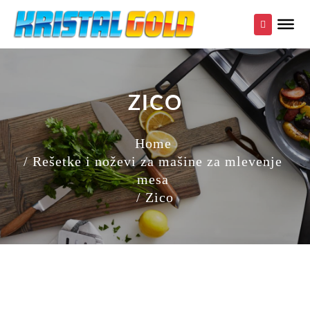
ZICO
Home
/ Rešetke i noževi za mašine za mlevenje
mesa
/ Zico