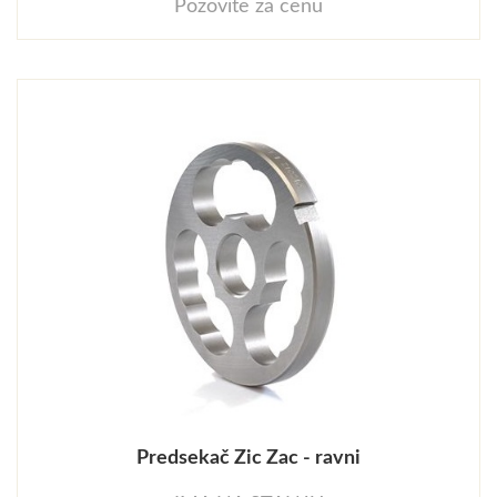
Pozovite za cenu
Predsekač Zic Zac - ravni