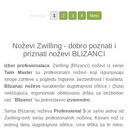
Previous
1
2
3
4
Next
Noževi Zwilling - dobro poznati i
priznati noževi BLIZANCI
Izbor profesionalaca
. Zwilling (Blizanci) noževi iz serije
Twin Master
su profesionalni noževi koji ispunjavaju
stroge zahteve u pogledu higijene, bezbednosti i kvaliteta.
Blizanac noževe
karakteriše dugotrajnost oštrice i (žuta)
neklizajuća, ergonomski oblikovana drška za bezbedan
rad. "
Blizanci
"su jednostavno
izvanredni.
Serija Blizanac noževa
Professional S
je samo jedna od
Zwilling-ovih serija profesionalnih noževa. Kovani nož iz
jednog dela, dugotrajnost oštrice, crna drška sa tri nitne,