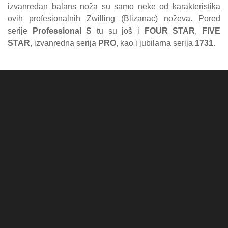
izvanredan balans noža su samo neke od karakteristika
ovih profesionalnih Zwilling (Blizanac) noževa. Pored
serije
Professional S
tu su još i
FOUR STAR
,
FIVE
STAR
, izvanredna serija
PRO
, kao i jubilarna serija
1731
.